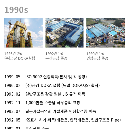
1990s
1996년 2월
1992년 1월
1990년 1월
(주)금강 DOKA설립
부산공장 준공
언양공장 준공
1999. 05
ISO 9002 인증획득(본사 및 각 공장)
1996. 02
(주)금강 DOKA 설립 (독일 DOKA사와 합작)
1993. 02
일반구조용 강관 일본 JIS 규격 획득
1992. 11
1,000만불 수출탑 국무총리 표창
1992. 07
일본가설공업회 가설제품 인정합격증 획득
1992. 05
KS표시 허가 취득(배관용, 압력배관용, 일반구조용 Pipe)
1992. 01
부산공장 준공