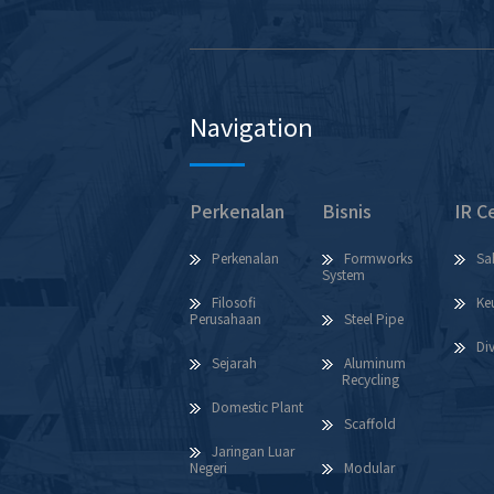
Navigation
Perkenalan
Bisnis
IR C
Perkenalan
Formworks
Sa
System
Filosofi
Ke
Perusahaan
Steel Pipe
Di
Sejarah
Aluminum
Recycling
Domestic Plant
Scaffold
Jaringan Luar
Negeri
Modular