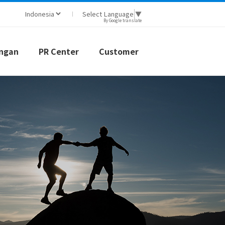
Select Language
▼
By Google translate
ngan
PR Center
Customer