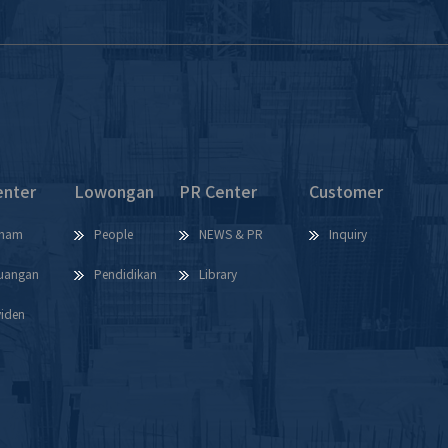
enter
Lowongan
PR Center
Customer
ham
People
NEWS & PR
Inquiry
uangan
Pendidikan
Library
viden