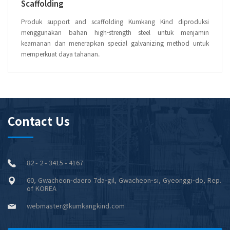
Scaffolding
Produk support and scaffolding Kumkang Kind diproduksi
menggunakan bahan high-strength steel untuk menjamin
keamanan dan menerapkan special galvanizing method untuk
memperkuat daya tahanan.
Contact Us
82 - 2 - 3415 - 4167
60, Gwacheon-daero 7da-gil, Gwacheon-si, Gyeonggi-do, Rep.
of KOREA
webmaster@kumkangkind.com